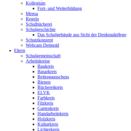
Kollegium
Fort- und Weiterbildung
Mensa
Regeln
Schulbücherei
Schulgeschichte
Das Schulgebäude aus Sicht der Denkmalpflege
Schutzkonzept
Webcam Detmold
Eltern
Schulgemeinschaft
Arbeitskreise
Baukreis
Basarkreis
Beitragausschuss
Bienen
Büchereikreis
ELVK
Farbkreis
Filzkreis
Gartenkreis
Handarbeitskreis
Holzkreis
Kulturkreis
Lichterkreis