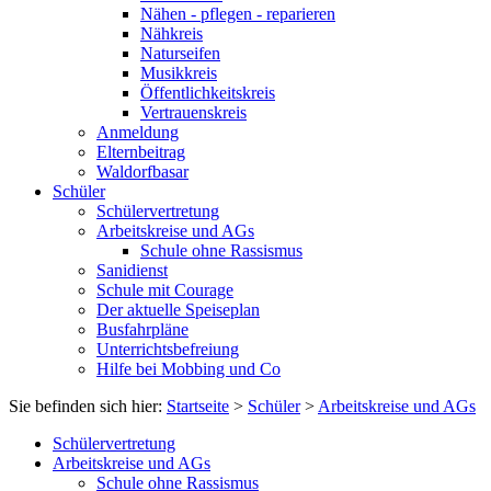
Nähen - pflegen - reparieren
Nähkreis
Naturseifen
Musikkreis
Öffentlichkeitskreis
Vertrauenskreis
Anmeldung
Elternbeitrag
Waldorfbasar
Schüler
Schülervertretung
Arbeitskreise und AGs
Schule ohne Rassismus
Sanidienst
Schule mit Courage
Der aktuelle Speiseplan
Busfahrpläne
Unterrichtsbefreiung
Hilfe bei Mobbing und Co
Sie befinden sich hier:
Startseite
>
Schüler
>
Arbeitskreise und AGs
Schülervertretung
Arbeitskreise und AGs
Schule ohne Rassismus