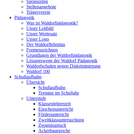
Sponsoring
Stellenangebote
Trägerverein
Pädagogik
Was ist Waldorfpädagogik?
Unser Leitbild
Unser Wertesatz
Unser Logo
Der Waldorflehrplan
Formenzeichnen
Grundlagen der Waldorfpädagogik
Lösungswege der Waldorf Pädagogik
Waldorfschulen gegen Diskriminierung
Waldorf 100
Schullaufbahn
Übersicht
Schullaufbahn
Termine im Schuljahr
Unterstufe
Klassenlehrerzeit
Epochenunterricht
Förderunterricht
Zweitklassuntersuchung
Zeugnisspruch
Ackerbauepoche