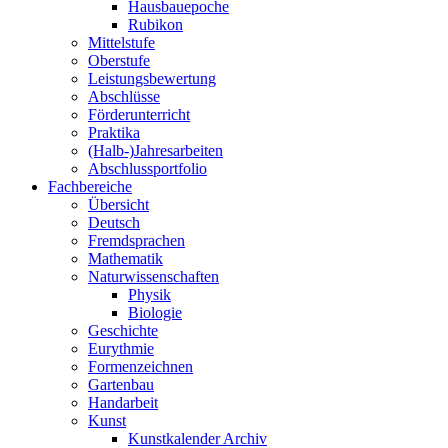
Hausbauepoche
Rubikon
Mittelstufe
Oberstufe
Leistungsbewertung
Abschlüsse
Förderunterricht
Praktika
(Halb-)Jahresarbeiten
Abschlussportfolio
Fachbereiche
Übersicht
Deutsch
Fremdsprachen
Mathematik
Naturwissenschaften
Physik
Biologie
Geschichte
Eurythmie
Formenzeichnen
Gartenbau
Handarbeit
Kunst
Kunstkalender Archiv