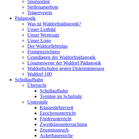
Sponsoring
Stellenangebote
Trägerverein
Pädagogik
Was ist Waldorfpädagogik?
Unser Leitbild
Unser Wertesatz
Unser Logo
Der Waldorflehrplan
Formenzeichnen
Grundlagen der Waldorfpädagogik
Lösungswege der Waldorf Pädagogik
Waldorfschulen gegen Diskriminierung
Waldorf 100
Schullaufbahn
Übersicht
Schullaufbahn
Termine im Schuljahr
Unterstufe
Klassenlehrerzeit
Epochenunterricht
Förderunterricht
Zweitklassuntersuchung
Zeugnisspruch
Ackerbauepoche