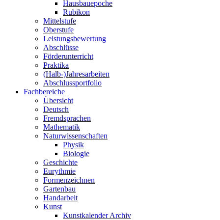
Hausbauepoche
Rubikon
Mittelstufe
Oberstufe
Leistungsbewertung
Abschlüsse
Förderunterricht
Praktika
(Halb-)Jahresarbeiten
Abschlussportfolio
Fachbereiche
Übersicht
Deutsch
Fremdsprachen
Mathematik
Naturwissenschaften
Physik
Biologie
Geschichte
Eurythmie
Formenzeichnen
Gartenbau
Handarbeit
Kunst
Kunstkalender Archiv