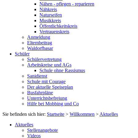
Nähen - pflegen - reparieren
Nähkreis
Naturseifen
Musikkreis
Öffentlichkeitskreis
Vertrauenskreis
Anmeldung
Elternbeitrag
Waldorfbasar
Schüler
Schülervertretung
Arbeitskreise und AGs
Schule ohne Rassismus
Sanidienst
Schule mit Courage
Der aktuelle Speiseplan
Busfahrpläne
Unterrichtsbefreiung
Hilfe bei Mobbing und Co
Sie befinden sich hier:
Startseite
>
Willkommen
>
Aktuelles
Aktuelles
Stellenangebote
Videos