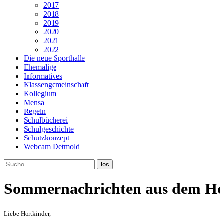
2017
2018
2019
2020
2021
2022
Die neue Sporthalle
Ehemalige
Informatives
Klassengemeinschaft
Kollegium
Mensa
Regeln
Schulbücherei
Schulgeschichte
Schutzkonzept
Webcam Detmold
Sommernachrichten aus dem H
Liebe Hortkinder,