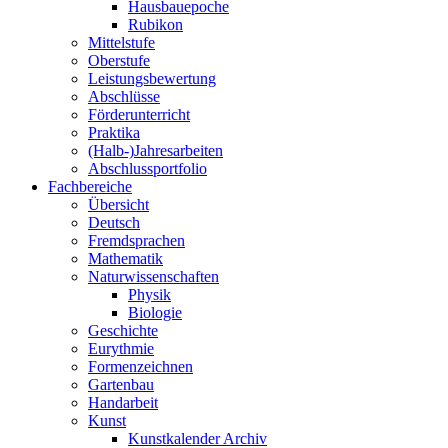
Hausbauepoche
Rubikon
Mittelstufe
Oberstufe
Leistungsbewertung
Abschlüsse
Förderunterricht
Praktika
(Halb-)Jahresarbeiten
Abschlussportfolio
Fachbereiche
Übersicht
Deutsch
Fremdsprachen
Mathematik
Naturwissenschaften
Physik
Biologie
Geschichte
Eurythmie
Formenzeichnen
Gartenbau
Handarbeit
Kunst
Kunstkalender Archiv