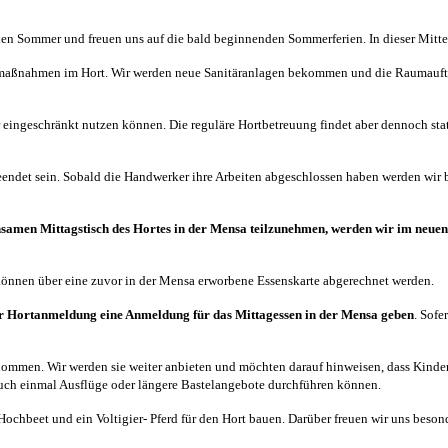
 den Sommer und freuen uns auf die bald beginnenden Sommerferien. In dieser Mitt
maßnahmen im Hort. Wir werden neue Sanitäranlagen bekommen und die Raumaufte
r eingeschränkt nutzen können. Die reguläre Hortbetreuung findet aber dennoch sta
eendet sein. Sobald die Handwerker ihre Arbeiten abgeschlossen haben werden wir
nsamen Mittagstisch des Hortes in der Mensa teilzunehmen, werden wir im neue
 können über eine zuvor in der Mensa erworbene Essenskarte abgerechnet werden.
er Hortanmeldung eine Anmeldung für das Mittagessen in der Mensa geben
. Sofe
mmen. Wir werden sie weiter anbieten und möchten darauf hinweisen, dass Kinder,
 auch einmal Ausflüge oder längere Bastelangebote durchführen können.
ochbeet und ein Voltigier- Pferd für den Hort bauen. Darüber freuen wir uns besond