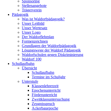
Sponsoring
Stellenangebote
Trägerverein
Pädagogik
Was ist Waldorfpädagogik?
Unser Leitbild
Unser Wertesatz
Unser Logo
Der Waldorflehrplan
Formenzeichnen
Grundlagen der Waldorfpädagogik
Lösungswege der Waldorf Pädagogik
Waldorfschulen gegen Diskriminierung
Waldorf 100
Schullaufbahn
Übersicht
Schullaufbahn
Termine im Schuljahr
Unterstufe
Klassenlehrerzeit
Epochenunterricht
Förderunterricht
Zweitklassuntersuchung
Zeugnisspruch
Ackerbauepoche