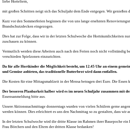
liebe Horteltern,
mit großen Schritten neigt sich das Schuljahr dem Ende entgegen. Wir genießen
Kurz vor den Sommerferien beginnen die von uns lange ersehnten Renovierungs
Brandschutzdecken eingezogen.
Dies hat zur Folge, dass wir in der letzten Schulwoche die Horträumlichkeiten nu
zuschauen zu können.
Vermutlich werden diese Arbeiten auch nach den Ferien noch nicht vollständig b
verschieden Spielzonen einzurichten.
Da für alle Hortkinder die Möglichkeit besteht, um 12.45 Uhr an einem gemei
und Gemüse anbieten, das traditionelle Butterbrot wird dann entfallen.
Die Kosten für eine Mittagsmahlzeit in der Mensa betragen drei Euro. Die Essen
Der besseren Planbarkeit halber wird es im neuen Schuljahr zusammen mit d
Essensanmeldung bitte aus.
Unsere Aktionsnachmittage donnerstags wurden von vielen Schülern gerne angeno
werden können. Dies erleichtert es uns den Nachmittag so zu gestalten, dass wir
In der letzten Schulwoche wird die dritte Klasse im Rahmen ihrer Bauepoche ein H
Frau Börchers und den Eltern der dritten Klasse bedanken!