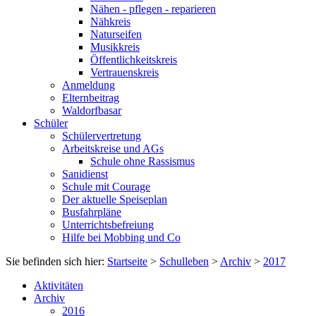
Nähen - pflegen - reparieren
Nähkreis
Naturseifen
Musikkreis
Öffentlichkeitskreis
Vertrauenskreis
Anmeldung
Elternbeitrag
Waldorfbasar
Schüler
Schülervertretung
Arbeitskreise und AGs
Schule ohne Rassismus
Sanidienst
Schule mit Courage
Der aktuelle Speiseplan
Busfahrpläne
Unterrichtsbefreiung
Hilfe bei Mobbing und Co
Sie befinden sich hier:
Startseite
>
Schulleben
>
Archiv
>
2017
Aktivitäten
Archiv
2016