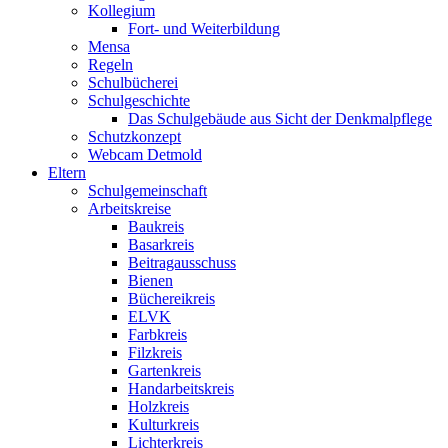
Kollegium
Fort- und Weiterbildung
Mensa
Regeln
Schulbücherei
Schulgeschichte
Das Schulgebäude aus Sicht der Denkmalpflege
Schutzkonzept
Webcam Detmold
Eltern
Schulgemeinschaft
Arbeitskreise
Baukreis
Basarkreis
Beitragausschuss
Bienen
Büchereikreis
ELVK
Farbkreis
Filzkreis
Gartenkreis
Handarbeitskreis
Holzkreis
Kulturkreis
Lichterkreis