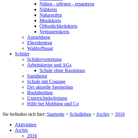
Nähen - pflegen - reparieren
Nähkreis
Naturseifen
Musikkreis
Öffentlichkeitskreis
Vertrauenskreis
Anmeldung
Elternbeitrag
Waldorfbasar
Schüler
Schülervertretung
Arbeitskreise und AGs
Schule ohne Rassismus
Sanidienst
Schule mit Courage
Der aktuelle Speiseplan
Busfahrpläne
Unterrichtsbefreiung
Hilfe bei Mobbing und Co
Sie befinden sich hier:
Startseite
>
Schulleben
>
Archiv
>
2016
Aktivitäten
Archiv
2016