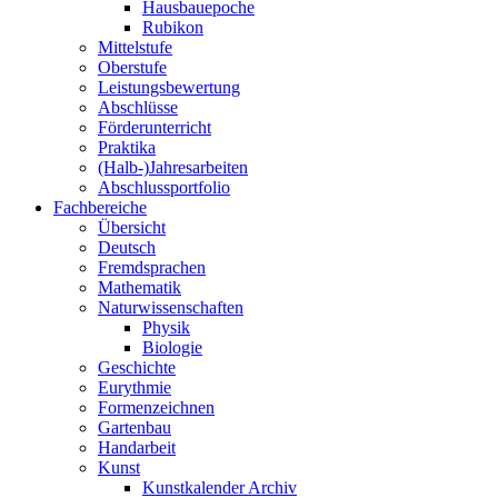
Hausbauepoche
Rubikon
Mittelstufe
Oberstufe
Leistungsbewertung
Abschlüsse
Förderunterricht
Praktika
(Halb-)Jahresarbeiten
Abschlussportfolio
Fachbereiche
Übersicht
Deutsch
Fremdsprachen
Mathematik
Naturwissenschaften
Physik
Biologie
Geschichte
Eurythmie
Formenzeichnen
Gartenbau
Handarbeit
Kunst
Kunstkalender Archiv