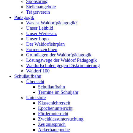
Sponsoring
Stellenangebote
Trägerverein
Pädagogik
Was ist Waldorfpädagogik?
Unser Leitbild
Unser Wertesatz
Unser Logo
Der Waldorflehrplan
Formenzeichnen
Grundlagen der Waldorfpädagogik
Lösungswege der Waldorf Pädagogik
Waldorfschulen gegen Diskriminierung
Waldorf 100
Schullaufbahn
Übersicht
Schullaufbahn
Termine im Schuljahr
Unterstufe
Klassenlehrerzeit
Epochenunterricht
Förderunterricht
Zweitklassuntersuchung
Zeugnisspruch
Ackerbauepoche