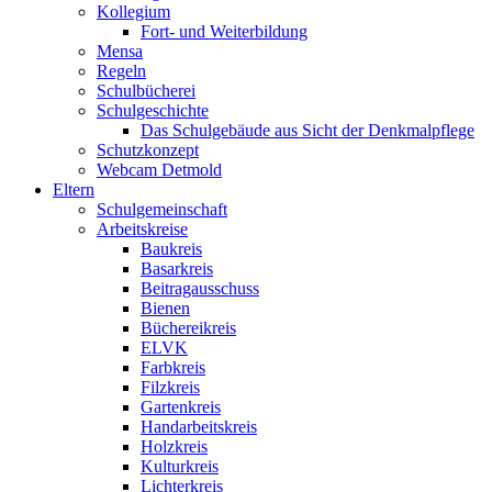
Kollegium
Fort- und Weiterbildung
Mensa
Regeln
Schulbücherei
Schulgeschichte
Das Schulgebäude aus Sicht der Denkmalpflege
Schutzkonzept
Webcam Detmold
Eltern
Schulgemeinschaft
Arbeitskreise
Baukreis
Basarkreis
Beitragausschuss
Bienen
Büchereikreis
ELVK
Farbkreis
Filzkreis
Gartenkreis
Handarbeitskreis
Holzkreis
Kulturkreis
Lichterkreis